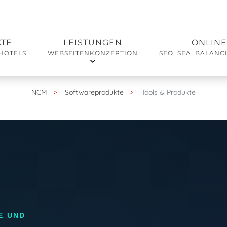
TE
LEISTUNGEN
ONLINE
 HOTELS
WEBSEITENKONZEPTION
SEO, SEA, BALANC
NCM
Softwareprodukte
Tools & Produkte
E UND