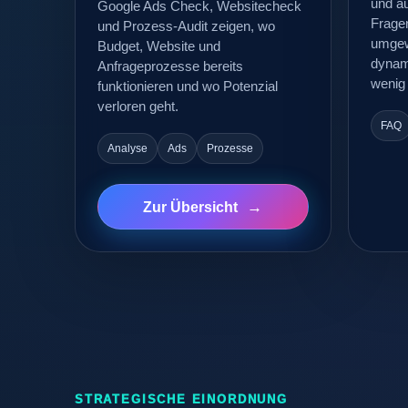
und a
Google Ads Check, Websitecheck
Frage
und Prozess-Audit zeigen, wo
umgewa
Budget, Website und
dynam
Anfrageprozesse bereits
wenig
funktionieren und wo Potenzial
verloren geht.
FAQ
Analyse
Ads
Prozesse
Zur Übersicht
STRATEGISCHE EINORDNUNG