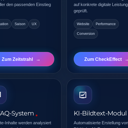
ler den passenden Einstieg
auf konkrete digitale Leistung
geprüft.
ation
Saison
UX
Website
Performance
Conversion
Zum Zeitstrahl
Zum CheckEffect
FAQ-System
KI-Bildtext-Modul
e-Inhalte werden analysiert
Automatisierte Erstellung vo